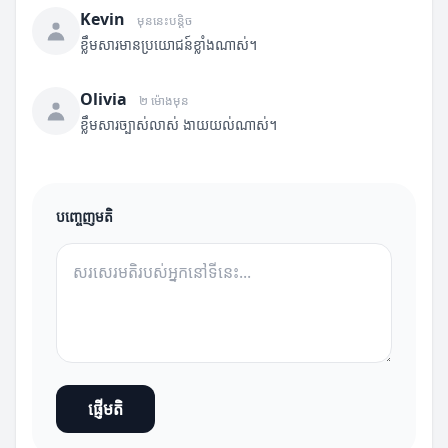
Kevin
មុននេះបន្តិច
ខ្លឹមសារមានប្រយោជន៍ខ្លាំងណាស់។
Olivia
២ ម៉ោងមុន
ខ្លឹមសារច្បាស់លាស់ ងាយយល់ណាស់។
បញ្ចេញមតិ
ផ្ញើមតិ