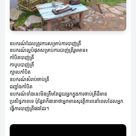
ឧបករណ៍ដែលត្រូវការសម្រាប់ការបាញ់ត្រី
ឧបករណ៍ល្អបំផុតសម្រាប់ការបាញ់ត្រីរួមមាន៖
កាំបិតបាញ់ត្រី
កាបូបបាញ់ត្រី
ក្បាលកាំបិត
ឧបករណ៍សំរាប់ចាប់ត្រី
ជញ្ជាំងកាំបិត
ឧបករណ៍ទាំងនេះមិនត្រឹមតែជួយអ្នកក្នុងការចាប់ត្រីដ៏មាន
ប្រសិទ្ធភាពទេ ប៉ុន្តែវាក៏ធានាថាអ្នកមានសុវត្ថិភាពនៅពេលដែលអ្នក
ធ្វើការបាញ់ត្រីផងដែរ។