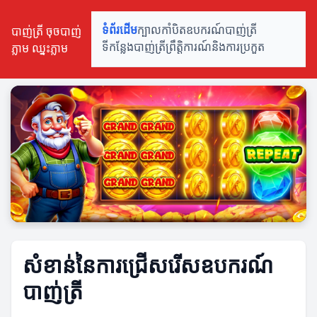
បាញ់ត្រី ចុចបាញ់
ទំព័រដើម
ក្បាលកាំបិត
ឧបករណ៍បាញ់ត្រី
ភ្លាម ឈ្នះភ្លាម
ទីកន្លែងបាញ់ត្រី
ព្រឹត្តិការណ៍និងការប្រកួត
សំខាន់នៃការជ្រើសរើសឧបករណ៍
បាញ់ត្រី