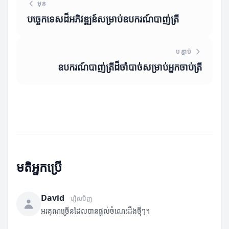
មុន
បច្ចេកទេសដ៏អភិវឌ្ឍន៍សម្រាប់ឧបករណ៍បាញ់ត្រី
បន្ទាប់
ឧបករណ៍បាញ់ត្រីដ៏ចាំបាច់សម្រាប់អ្នកចាប់ត្រី
មតិអ្នកប្រើ
David
ម្សិលមិញ
អរគុណច្រើនដែលបានផ្តល់ចំណេះដឹងថ្មីៗ។