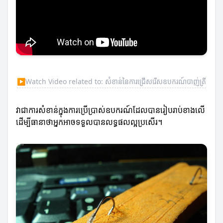
▶
Watch Video related to: សំខាន់នៃការជ្រើសរើសឧបករណ៍បាញ់ត្រី
វាជាការសំខាន់ក្នុងការប្រើប្រាស់ឧបករណ៍ដែលបានរៀបរាប់ខាងលើ
ដើម្បីធានាថាអ្នកអាចទទួលបានលទ្ធផលល្អប្រសើរ។