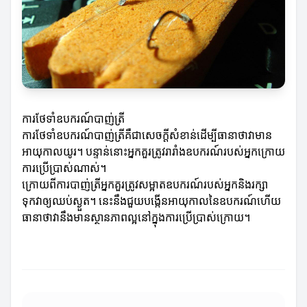
ការថែទាំឧបករណ៍បាញ់ត្រី
ការថែទាំឧបករណ៍បាញ់ត្រីគឺជាសេចក្តីសំខាន់ដើម្បីធានាថាវាមាន
អាយុកាលយូរ។ បន្ទាន់នោះអ្នកគួរត្រូវរារាំងឧបករណ៍របស់អ្នកក្រោយ
ការប្រើប្រាស់ណាស់។
ក្រោយពីការបាញ់ត្រីអ្នកគួរត្រូវសម្អាតឧបករណ៍របស់អ្នកនិងរក្សា
ទុកវាឲ្យឈប់ស្ងួត។ នេះនឹងជួយបង្កើនអាយុកាលនៃឧបករណ៍ហើយ
ធានាថាវានឹងមានស្ថានភាពល្អនៅក្នុងការប្រើប្រាស់ក្រោយ។