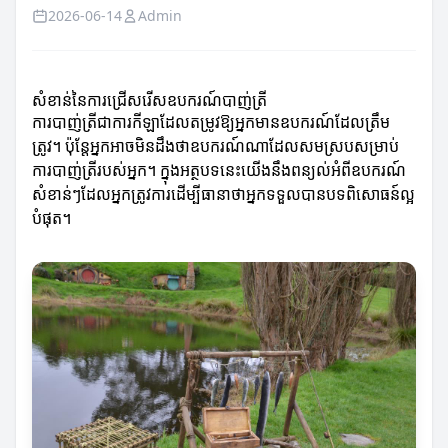
2026-06-14
Admin
សំខាន់នៃការជ្រើសរើសឧបករណ៍បាញ់ត្រី
ការបាញ់ត្រីជាការកីឡាដែលតម្រូវឱ្យអ្នកមានឧបករណ៍ដែលត្រឹម
ត្រូវ។ ប៉ុន្តែអ្នកអាចមិនដឹងថាឧបករណ៍ណាដែលសមស្របសម្រាប់
ការបាញ់ត្រីរបស់អ្នក។ ក្នុងអត្ថបទនេះយើងនឹងពន្យល់អំពីឧបករណ៍
សំខាន់ៗដែលអ្នកត្រូវការដើម្បីធានាថាអ្នកទទួលបានបទពិសោធន៍ល្អ
បំផុត។