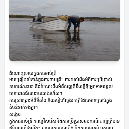
ដំណោះស្រាយក្នុងការចាប់ត្រី
មានគ្រឿងសំខាន់ក្នុងការចាប់ត្រី។ ការយល់ដឹងអំពីការប្រើប្រាស់
ឧបករណ៍នានា និងចំណេះដឹងអំពីសត្វត្រីនឹងធ្វើឱ្យអ្នកអាចទទួល
បានជោគជ័យដោយឆាប់រហ័ស។
ការស្រាវជ្រាវអំពីទីតាំង និងរបៀបស្វែងរកត្រីដែលមានស្រាប់ក្នុង
តំបន់ទាក់ទងគ្នា។
សង្ខេប
ក្នុងការចាប់ត្រី ការជ្រើសរើសនិងការប្រើប្រាស់ឧបករណ៍បាញ់ត្រីមាន
ឥទ្ធិពលយ៉ាងខ្លាំង។ ជាមួយការយល់ដឹង និងការអនុវត្តន៍ អ្នកអាច