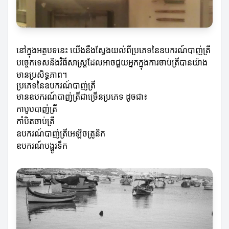
នៅក្នុងអត្ថបទនេះ យើងនឹងស្វែងយល់ពីប្រភេទនៃឧបករណ៍បាញ់ត្រី
បច្ចេកទេសនិងវិធីសាស្រ្តដែលអាចជួយអ្នកក្នុងការចាប់ត្រីបានយ៉ាង
មានប្រសិទ្ធភាព។
ប្រភេទនៃឧបករណ៍បាញ់ត្រី
មានឧបករណ៍បាញ់ត្រីជាច្រើនប្រភេទ ដូចជា៖
កាបូបបាញ់ត្រី
កាំបិតចាប់ត្រី
ឧបករណ៍បាញ់ត្រីអេឡិចត្រូនិក
ឧបករណ៍បង្ហូរទឹក