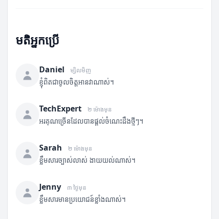
មតិអ្នកប្រើ
Daniel
ម្សិលមិញ
ខ្ញុំពិតជាចូលចិត្តអានវាណាស់។
TechExpert
២ ម៉ោងមុន
អរគុណច្រើនដែលបានផ្តល់ចំណេះដឹងថ្មីៗ។
Sarah
២ ម៉ោងមុន
ខ្លឹមសារច្បាស់លាស់ ងាយយល់ណាស់។
Jenny
៣ ថ្ងៃមុន
ខ្លឹមសារមានប្រយោជន៍ខ្លាំងណាស់។