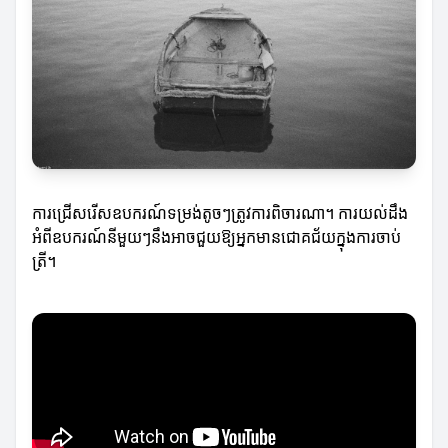
ការជ្រើសរើសឧបករណ៍ទម្រង់តូចៗត្រូវការពិចារណា។ ការយល់ដឹង
អំពីឧបករណ៍នីមួយៗនឹងអាចជួយឱ្យអ្នកមានជោគជ័យក្នុងការចាប់
ត្រី។