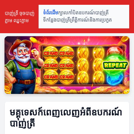
បាញ់ត្រី ចុចបាញ់
ទំព័រដើម
ក្បាលកាំបិត
ឧបករណ៍បាញ់ត្រី
ភ្លាម ឈ្នះភ្លាម
ទីកន្លែងបាញ់ត្រី
ព្រឹត្តិការណ៍និងការប្រកួត
មគ្គុទេសក៍ពេញលេញអំពីឧបករណ៍
បាញ់ត្រី