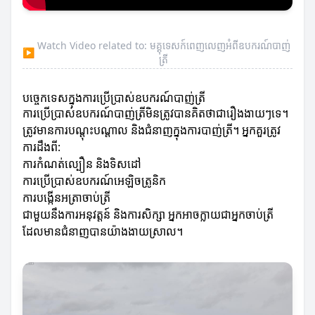
Watch Video related to: មគ្គុទេសក៍ពេញលេញអំពីឧបករណ៍បាញ់
▶
ត្រី
បច្ចេកទេសក្នុងការប្រើប្រាស់ឧបករណ៍បាញ់ត្រី
ការប្រើប្រាស់ឧបករណ៍បាញ់ត្រីមិនត្រូវបានគិតថាជារឿងងាយៗទេ។
ត្រូវមានការបណ្តុះបណ្តាល និងជំនាញក្នុងការបាញ់ត្រី។ អ្នកគួរត្រូវ
ការដឹងពី:
ការកំណត់ល្បឿន និងទិសដៅ
ការប្រើប្រាស់ឧបករណ៍អេឡិចត្រូនិក
ការបង្កើនអត្រាចាប់ត្រី
ជាមួយនឹងការអនុវត្តន៍ និងការសិក្សា អ្នកអាចក្លាយជាអ្នកចាប់ត្រី
ដែលមានជំនាញបានយ៉ាងងាយស្រាល។