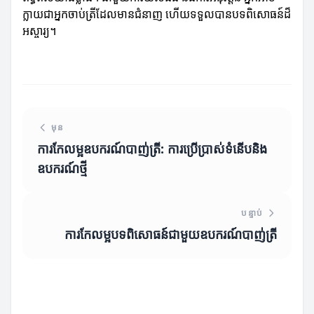
ក្លាយជាអ្នកចាប់ត្រីដែលមានជំនាញ ហើយទទួលបានបទពិសោធន៍ដ៏
អស្ចារ្យ។
មុន
ការកែលម្អឧបករណ៍បាញ់ត្រី: ការប្រើប្រាស់ទំនើបនិង
ឧបករណ៍ថ្មី
បន្ទាប់
ការកែលម្អបទពិសោធន៍ជាមួយឧបករណ៍បាញ់ត្រី