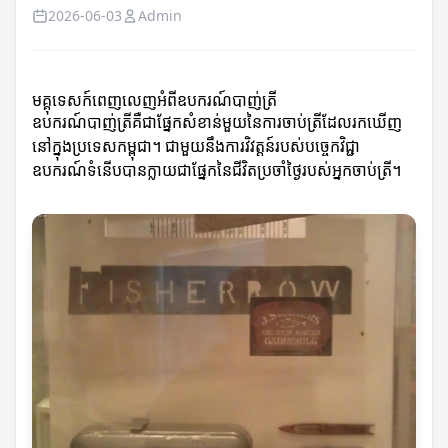
2026-06-03
Admin
មគ្គុទេសក៍ពេញលេញអំពីឧបករណ៍បាញ់ត្រី
ឧបករណ៍បាញ់ត្រីគឺជាផ្នែកសំខាន់មួយនៃការចាប់ត្រីដែលរកឃើញ
នៅក្នុងប្រទេសកម្ពុជា។ ជាមួយនឹងការវិវត្តន៍របស់បច្ចេកវិជ្ជា
ឧបករណ៍ទំនើបបានក្លាយជាផ្នែកនៃជីវិតប្រចាំថ្ងៃរបស់អ្នកចាប់ត្រី។