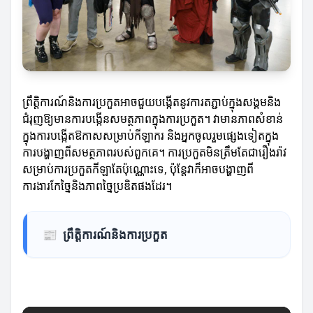
ព្រឹត្តិការណ៍និងការប្រកួតអាចជួយបង្កើតនូវការតភ្ជាប់ក្នុងសង្គមនិង
ជំរុញឱ្យមានការបង្កើនសមត្ថភាពក្នុងការប្រកួត។ វាមានភាពសំខាន់
ក្នុងការបង្កើតឱកាសសម្រាប់កីឡាករ និងអ្នកចូលរួមផ្សេងទៀតក្នុង
ការបង្ហាញពីសមត្ថភាពរបស់ពួកគេ។ ការប្រកួតមិនត្រឹមតែជារឿងរ៉ាវ
សម្រាប់ការប្រកួតកីឡាតែប៉ុណ្ណោះទេ, ប៉ុន្តែវាក៏អាចបង្ហាញពី
ការងារកែច្នៃនិងភាពច្នៃប្រឌិតផងដែរ។
📰
ព្រឹត្តិការណ៍និងការប្រកួត