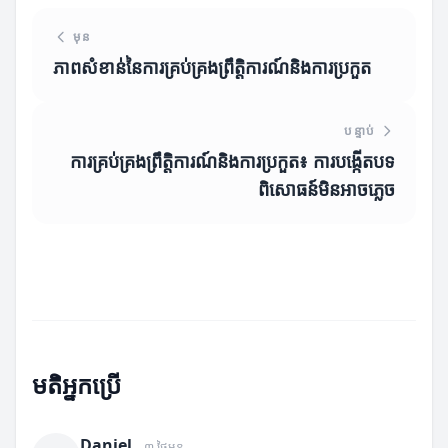
មុន
ភាពសំខាន់នៃការគ្រប់គ្រងព្រឹត្តិការណ៍និងការប្រកួត
បន្ទាប់
ការគ្រប់គ្រងព្រឹត្តិការណ៍និងការប្រកួត៖ ការបង្កើតបទ
ពិសោធន៍មិនអាចភ្លេច
មតិអ្នកប្រើ
Daniel
៣ ថ្ងៃមុន