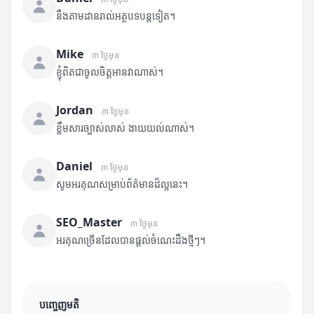
នឹងតាមដានរាល់អត្ថបទបន្តទៀត។
Mike
៣ ថ្ងៃមុន
ខ្ញុំពិតជាចូលចិត្តអានវាណាស់។
Jordan
៣ ថ្ងៃមុន
ខ្លឹមសារច្បាស់លាស់ ងាយយល់ណាស់។
Daniel
៣ ថ្ងៃមុន
សូមអរគុណសម្រាប់ព័ត៌មានដ៏ល្អនេះ។
SEO_Master
៣ ថ្ងៃមុន
អរគុណច្រើនដែលបានផ្តល់ចំណេះដឹងថ្មីៗ។
បញ្ចេញមតិ