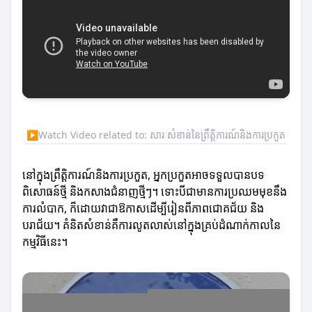
▶
Watch Video related to: សារៈសំខាន់នៃព្រឹត្តិការណ៍និងការប្រកួត
នៅក្នុងព្រឹត្តិការណ៍និងការប្រកួត, អ្នកប្រកួតអាចទទួលបានបទ
ពិសោធន៍ថ្មី និងកសាងជំនាញថ្មីៗ។ ទោះបីជាមានការប្រឈមមុខនឹង
ការលំបាក, ក៏ដោយវាជាឱកាសដើម្បីរៀនពីភាពជោគជ័យ និង
បរាជ័យ។ គំនិតសំខាន់គឺការលូតលាស់នៅក្នុងគ្រប់ដំណាក់កាលនៃ
កម្មវិធីនេះ។