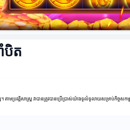
ាំបិត
។ តាមប្រវត្តិសាស្ត្រ វាបានត្រូវបានប្រើប្រាស់យ៉ាងទូលំទូលាយសម្រាប់កិច្ចសកម្ម