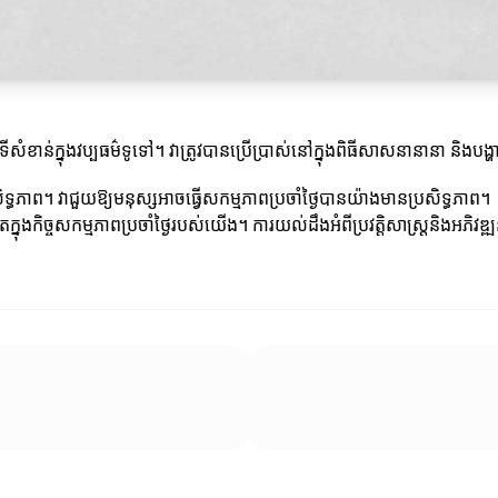
ទីសំខាន់ក្នុងវប្បធម៌ទូទៅ។ វាត្រូវបានប្រើប្រាស់នៅក្នុងពិធីសាសនានានា និង
ធភាព។ វាជួយឱ្យមនុស្សអាចធ្វើសកម្មភាពប្រចាំថ្ងៃបានយ៉ាងមានប្រសិទ្ធភាព។
នជីវិតក្នុងកិច្ចសកម្មភាពប្រចាំថ្ងៃរបស់យើង។ ការយល់ដឹងអំពីប្រវត្តិសាស្ត្រនិ