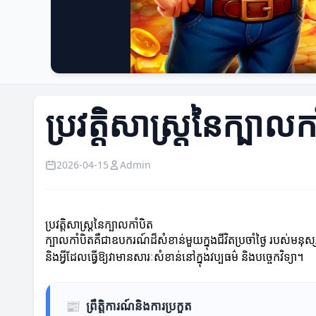
ប្រវត្តិសាស្ត្រនៃក្បាលក
2026-04-15
Admin
ប្រវត្តិសាស្ត្រនៃក្បាលកាំបិត
ក្បាលកាំបិតគឺជាឧបករណ៍ដ៏សំខាន់មួយក្នុងជីវិតប្រចាំថ្ងៃ របស់មនុស្ស
និងអ្វីដែលធ្វើឱ្យវាមានសារៈសំខាន់នៅក្នុងវប្បធម៌ និងបច្ចេកវិទ្យា។
📰
ព្រឹត្តិការណ៍និងការប្រកួត