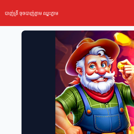
បាញ់ត្រី ចុចបាញ់ភ្លាម ឈ្នះភ្លាម