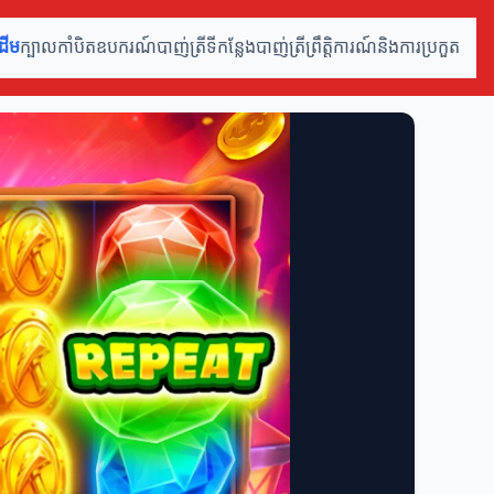
ដើម
ក្បាលកាំបិត
ឧបករណ៍បាញ់ត្រី
ទីកន្លែងបាញ់ត្រី
ព្រឹត្តិការណ៍និងការប្រកួត