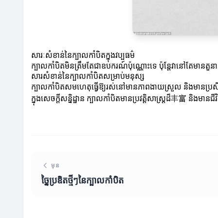
សារៈសំខាន់នៃក្បាលកាំបិតក្នុងវប្បធម៌
ក្បាលកាំបិតមិនត្រឹមតែជាឧបករណ៍ប៉ុណ្ណោះទេ ប៉ុន្តែវានៅតែមានតួនា
សារសំខាន់នៃក្បាលកាំបិតសម្រាប់មនុស្ស
ក្បាលកាំបិតសមហេតុធ្វើឱ្យរស់នៅមានភាពងាយស្រួល និងមានប្រសិទ្
ក្នុងសេចក្តីសន្និដ្ឋាន ក្បាលកាំបិតមានប្រវត្តិសាស្ត្រដ៏丰富 និងមា
មុន
ច្នៃប្រឌិតថ្មីៗនៃក្បាលកាំបិត