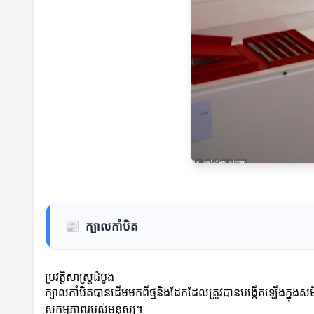
📰
ក្បាលកាំបិត
ប្រវត្តិសាស្ត្រដំបូង
ក្បាលកាំបិតបានដើមមកពីថ្មនិងដែកដែលត្រូវបានបង្កើតឡើងក្នុងសម័យ
សកម្មភាពរបស់មនុស្ស។