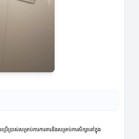
្រើប្រាស់សម្រាប់ការការពារនិងសម្រាប់ការសិក្សានៅក្នុង