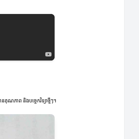
ុណភាព និងបច្ចេកវិទ្យាថ្មីៗ។