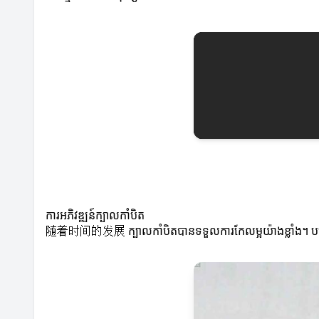
ការអភិវឌ្ឍន៍ក្បាលកាំបិត
随着时间的发展 ក្បាលកាំបិតបានទទួលការកែលម្អយ៉ាងខ្លាំង។ បច្ចេកវិទ