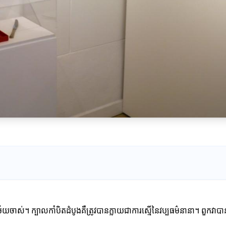
ចាស់។ ក្បាលកាំបិតដំបូងគឺត្រូវបានក្លាយជាការស្មើនៃវប្បធម៌នានា។ ពួកវាបានប