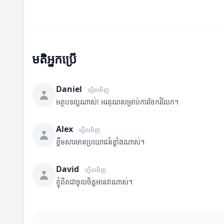
មតិអ្នកប្រើ
Daniel
ម្សិលមិញ
អត្ថបទល្អណាស់! អរគុណសម្រាប់ការចែករំលែក។
Alex
ម្សិលមិញ
ខ្លឹមសារមានប្រយោជន៍ខ្លាំងណាស់។
David
ម្សិលមិញ
ខ្ញុំពិតជាចូលចិត្តអានវាណាស់។