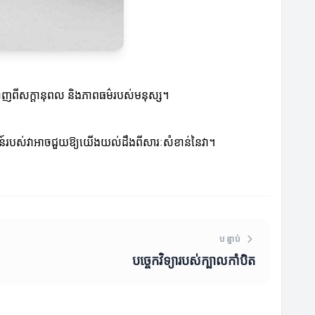
បង្ហាញពីសក្តានុពល និងភាពធម៌របស់មនុស្ស។
ងអភិវឌ្ឍន៍របស់វាអាចជួយឱ្យយើងយល់ដឹងពីសារៈសំខាន់នៃវា។
បន្ទាប់
បច្ចេកវិទ្យារបស់ក្បាលកាំបិត