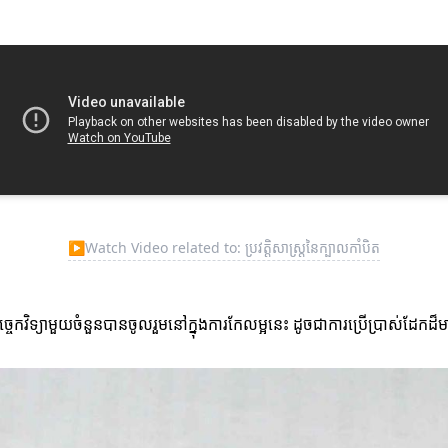
▶
Watch Video related to: ប្រវត្តិសាស្ត្រនៃក្បាលកាំបិត
្យាមួយចំនួនបានចូលរួមនៅក្នុងការកែលម្អនេះ ដូចជាការប្រើប្រាស់ដែកដ៏មានគ